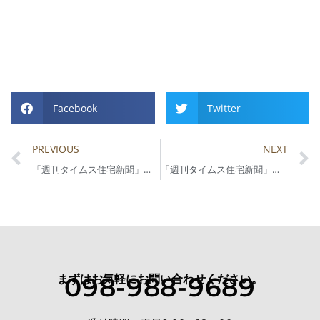
Facebook
Twitter
Prev
PREVIOUS
NEXT
「週刊タイムス住宅新聞」に第2回コラムが掲載されました。
「週刊タイムス住宅新聞」にR65不動産コラム第4回が掲載されました。
まずはお気軽にお問い合わせください。
098-988-9689