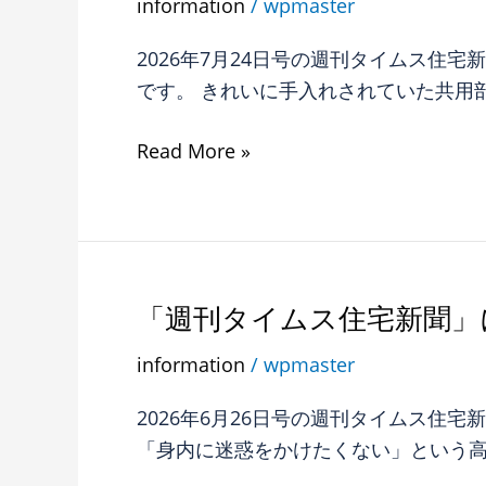
information
/
wpmaster
タ
イ
2026年7月24日号の週刊タイムス住
ム
です。 きれいに手入れされていた共用部
ス
住
Read More »
宅
新
聞」
に
R65
「週刊タイムス住宅新聞」
「週
不
刊
information
/
wpmaster
動
タ
産
イ
2026年6月26日号の週刊タイムス住
コ
ム
「身内に迷惑をかけたくない」という
ラ
ス