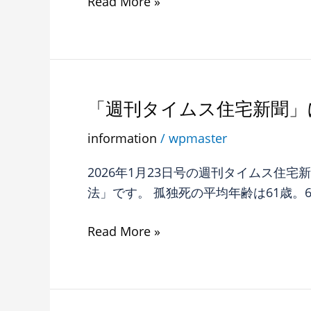
Read More »
第
宅
７
新
回
聞」
が
に
掲
R65
「週刊タイムス住宅新聞」
「週
載
不
刊
さ
information
/
wpmaster
動
タ
れ
産
イ
ま
2026年1月23日号の週刊タイムス住
コ
ム
し
法」です。 孤独死の平均年齢は61歳。
ラ
ス
た。
ム
住
Read More »
第
宅
６
新
回
聞」
が
に