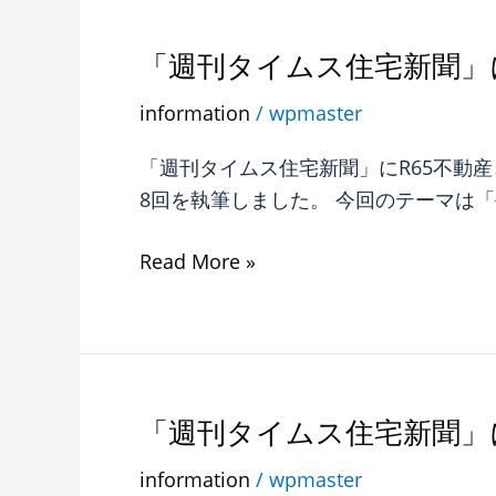
が
に
掲
R65
「週刊タイムス住宅新聞」
「週
載
不
刊
さ
information
/
wpmaster
動
タ
れ
産
イ
ま
「週刊タイムス住宅新聞」にR65不動産
コ
ム
し
8回を執筆しました。 今回のテーマは
ラ
ス
た。
ム
住
Read More »
第
宅
９
新
回
聞」
が
に
掲
R65
「週刊タイムス住宅新聞」
「週
載
不
刊
さ
information
/
wpmaster
動
タ