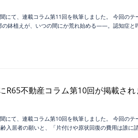
宅新聞にて、連載コラム第11回を執筆しました。 今回の
の鉢植えが、いつの間にか荒れ始める——。認知症と呼ぶ
にR65不動産コラム第10回が掲載さ
宅新聞にて、連載コラム第10回を執筆しました。 今回の
高齢入居者の願いと、「片付けや原状回復の費用は誰に