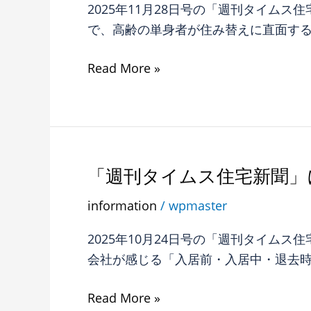
イ
ま
2025年11月28日号の「週刊タイム
コ
ム
し
で、高齢の単身者が住み替えに直面する
ラ
ス
た。
ム
住
Read More »
第
宅
4
新
回
聞」
が
に
掲
第
「週刊タイムス住宅新聞」
「週
載
3
刊
さ
information
/
wpmaster
回
タ
れ
コ
イ
ま
2025年10月24日号の「週刊タイム
ラ
ム
し
会社が感じる「入居前・入居中・退去
ム
ス
た。
が
住
Read More »
掲