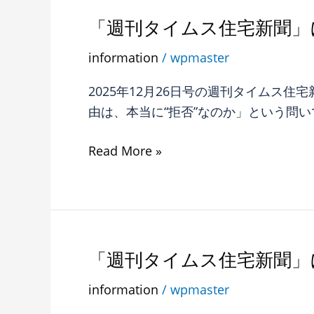
掲
R65
「週刊タイムス住宅新聞」
「週
載
不
刊
さ
information
/
wpmaster
動
タ
れ
産
イ
ま
2025年12月26日号の週刊タイムス
コ
ム
し
由は、本当に“拒否”なのか」という問
ラ
ス
た。
ム
住
Read More »
第
宅
５
新
回
聞」
が
に
掲
R65
「週刊タイムス住宅新聞」
「週
載
不
刊
さ
information
/
wpmaster
動
タ
れ
産