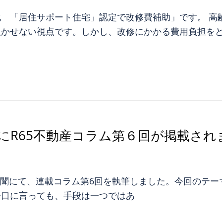
 「居住サポート住宅」認定で改修費補助」です。 高
欠かせない視点です。しかし、改修にかかる費用負担を
にR65不動産コラム第６回が掲載され
宅新聞にて、連載コラム第6回を執筆しました。今回のテー
一口に言っても、手段は一つではあ