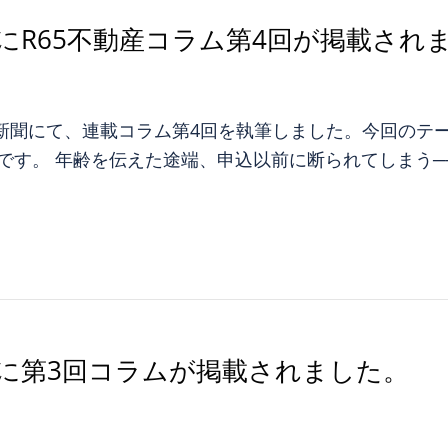
にR65不動産コラム第4回が掲載され
住宅新聞にて、連載コラム第4回を執筆しました。今回の
いです。 年齢を伝えた途端、申込以前に断られてしまう─
に第3回コラムが掲載されました。