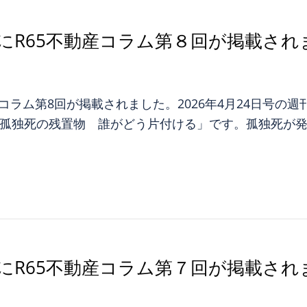
にR65不動産コラム第８回が掲載され
コラム第8回が掲載されました。2026年4月24日号の
「孤独死の残置物 誰がどう片付ける」です。孤独死が
にR65不動産コラム第７回が掲載され