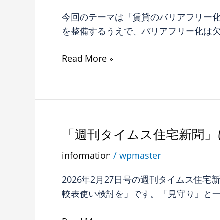
れ
産
イ
ま
今回のテーマは「賃貸のバリアフリー化
コ
ム
し
を整備するうえで、バリアフリー化は
ラ
ス
た。
ム
住
Read More »
第
宅
８
新
回
聞」
が
に
掲
R65
「週刊タイムス住宅新聞」
「週
載
不
刊
さ
information
/
wpmaster
動
タ
れ
産
イ
ま
2026年2月27日号の週刊タイムス住
コ
ム
し
較表使い検討を」です。「見守り」と
ラ
ス
た。
ム
住