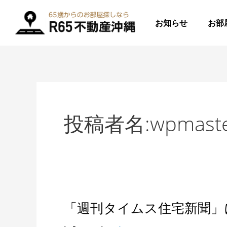
内
投
容
稿
お知らせ
お部
を
の
ス
ペ
キ
ー
ッ
ジ
プ
送
り
投稿者名:wpmast
「週刊タイムス住宅新聞」
「週
刊