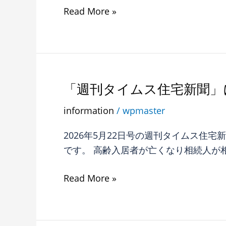
ム
住
Read More »
第
宅
11
新
回
聞」
が
に
掲
R65
「週刊タイムス住宅新聞」
「週
載
不
刊
さ
information
/
wpmaster
動
タ
れ
産
イ
ま
2026年5月22日号の週刊タイムス住
コ
ム
し
です。 高齢入居者が亡くなり相続人が
ラ
ス
た。
ム
住
Read More »
第
宅
10
新
回
聞」